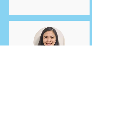
Levi Butler
活動協調專員
Levi擁有中學教育學位主修英語。 她堅
信只要堅持不懈，就永遠能學到新事
物。 她認為學習是一個有趣的過程，可
以透過烹飪和科學等多種途徑進行探
索。
作為活動協調專員，她致力營造輕鬆互
動的學習環境，鼓勵學生積極參與並享
受學習的過程。