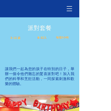
派對套餐
8-12人
每場2小時
每場2小時
3-12 歲
8-12人
3-12 歲
讓我們一起為您的孩子在特別的日子，舉
辦一個令他們難忘的驚喜派對吧！加入我
們的科學和烹飪活動，一同探索刺激和歡
樂的體驗。