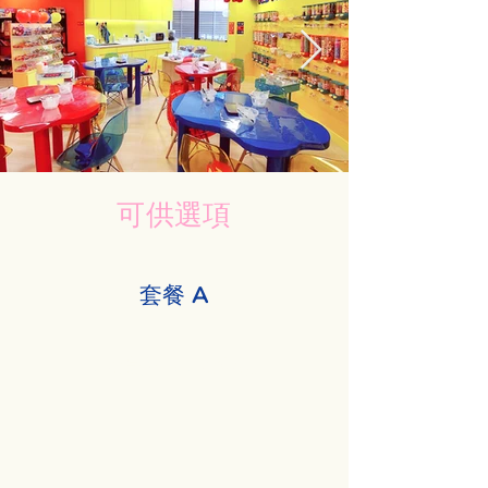
可供選項
套餐 A
1項烹飪 + 1項活動