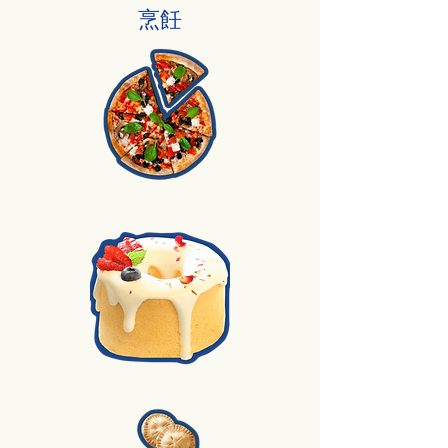
烹飪
1.薄餅
2.烘焙蛋糕