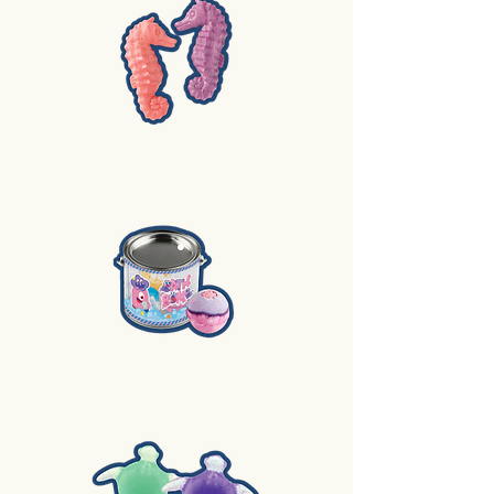
2. 肥皂
3.泡泡浴球