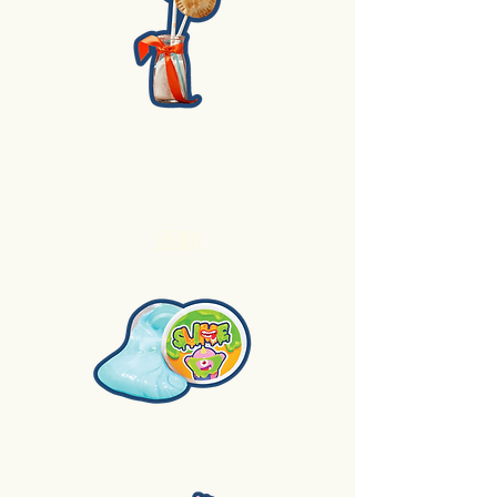
3. 水果批棒棒糖
活動
1.鬼口水